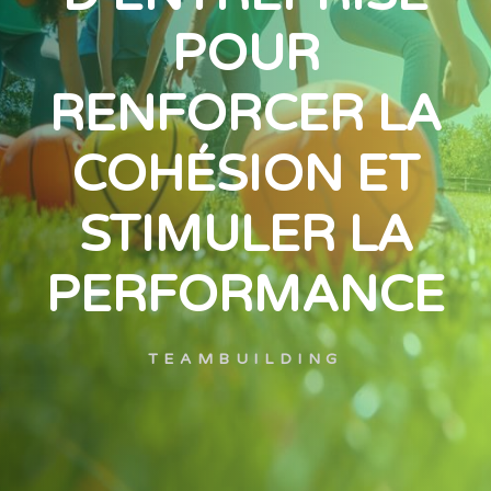
POUR
RENFORCER LA
COHÉSION ET
STIMULER LA
PERFORMANCE
TEAMBUILDING