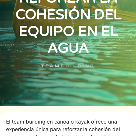
COHESIÓN DEL
EQUIPO EN EL
AGUA
TEAMBUILDING
El team building en canoa o kayak ofrece una
experiencia única para reforzar la cohesión del