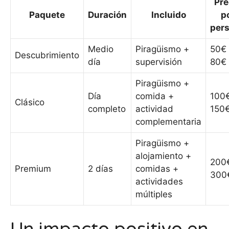
Pre
Paquete
Duración
Incluido
p
per
Medio
Piragüismo +
50€ 
Descubrimiento
día
supervisión
80€
Piragüismo +
Día
comida +
100€
Clásico
completo
actividad
150
complementaria
Piragüismo +
alojamiento +
200
Premium
2 días
comidas +
300
actividades
múltiples